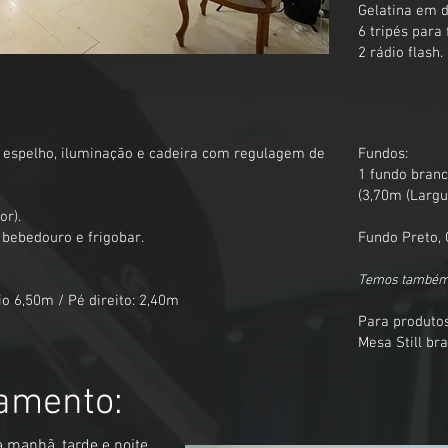
Gelatina em d
6 tripés para 
2 rádio flash.
espelho, iluminação e cadeira com regulagem de
Fundos:
1 fundo bran
(3,70m (Largu
or).
 bebedouro e frigobar.
Fundo Preto, 
Temos também o
dio 6,50m /
Pé direito: 2,40m
Para produtos
Mesa Still b
amento:
a manhã, tarde e noite.