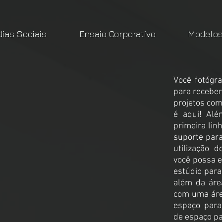
dias Sociais
Ensaio Corporativo
Modelos 
Você fotógr
para receber
projetos com
é aqui! Al
primeira lin
suporte par
utilização 
você possa e
estúdio para
além da áre
com uma áre
espaço para
de espaço pa