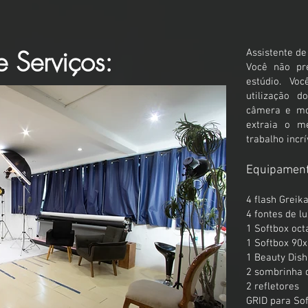
 Serviços:
Assistente de
Você não pr
estúdio. Vo
utilização d
câmera e mo
extraia o m
trabalho incrí
Equipament
4 flash Greik
4 fontes de lu
1 Softbox oct
1 Softbox 90
1 Beauty Dis
2 sombrinha 
2 refletores
GRID para So